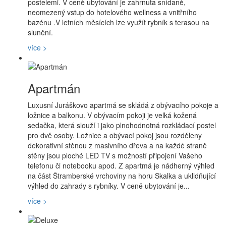
postelemi. V ceně ubytování je zahrnuta snídaně,
neomezený vstup do hotelového wellness a vnitřního
bazénu .V letních měsících lze využít rybník s terasou na
slunění.
více >
Apartmán
Luxusní Juráškovo apartmá se skládá z obývacího pokoje a
ložnice a balkonu. V obývacím pokoji je velká kožená
sedačka, která slouží i jako plnohodnotná rozkládací postel
pro dvě osoby. Ložnice a obývací pokoj jsou rozděleny
dekorativní stěnou z masivního dřeva a na každé straně
stěny jsou ploché LED TV s možností připojení Vašeho
telefonu či notebooku apod. Z apartmá je nádherný výhled
na část Štramberské vrchoviny na horu Skalka a uklidňující
výhled do zahrady s rybníky. V ceně ubytování je...
více >