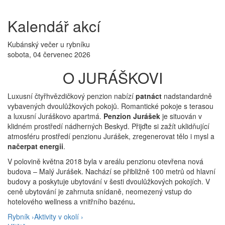
Kalendář akcí
Kubánský večer u rybníku
sobota, 04 červenec 2026
O JURÁŠKOVI
Luxusní čtyřhvězdičkový penzion nabízí
patnáct
nadstandardně
vybavených dvoulůžkových pokojů. Romantické pokoje s terasou
a luxusní Juráškovo apartmá.
Penzion Jurášek
je situován v
klidném prostředí nádherných Beskyd. Přijďte si zažít uklidňující
atmosféru prostředí penzionu Jurášek, zregenerovat tělo i mysl a
načerpat energii
.
V polovině května 2018 byla v areálu penzionu otevřena nová
budova – Malý Jurášek. Nachází se přibližně 100 metrů od hlavní
budovy a poskytuje ubytování v šesti dvoulůžkových pokojích. V
ceně ubytování je zahrnuta snídaně, neomezený vstup do
hotelového wellness a
vnitřního bazénu
.
Rybník ›
Aktivity v okolí ›