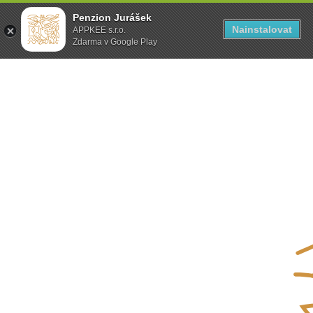
Penzion Jurášek
Nainstalovat
APPKEE s.r.o.
Zdarma v Google Play