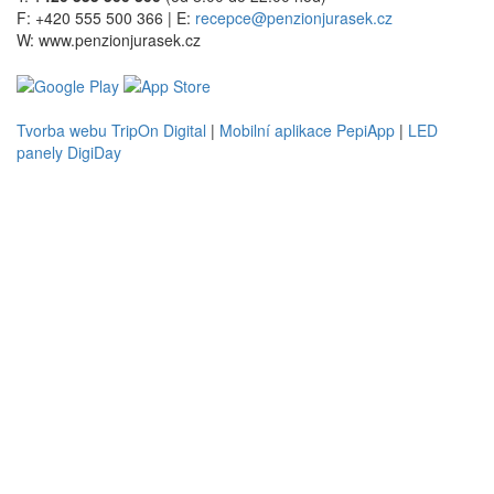
F: +420 555 500 366 | E:
recepce@penzionjurasek.cz
W: www.penzionjurasek.cz
Tvorba webu TripOn Digital
|
Mobilní aplikace PepiApp
|
LED
panely DigiDay