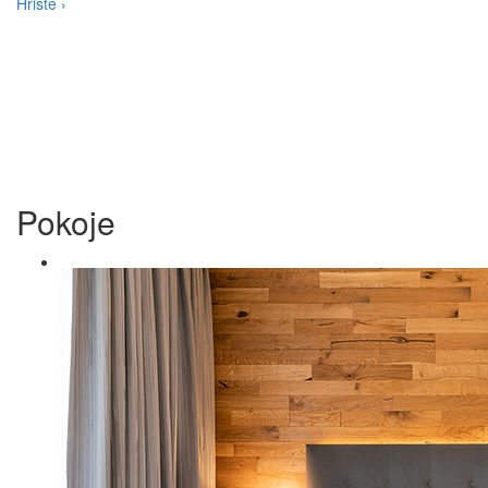
Hřiště ›
Pokoje