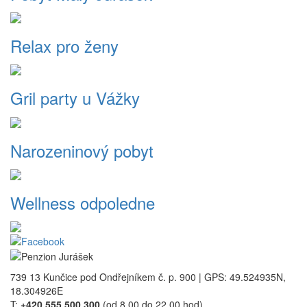
Relax pro ženy
Gril party u Vážky
Narozeninový pobyt
Wellness odpoledne
739 13 Kunčice pod Ondřejníkem č. p. 900 | GPS: 49.524935N,
18.304926E
T:
+420 555 500 300
(od 8.00 do 22.00 hod)