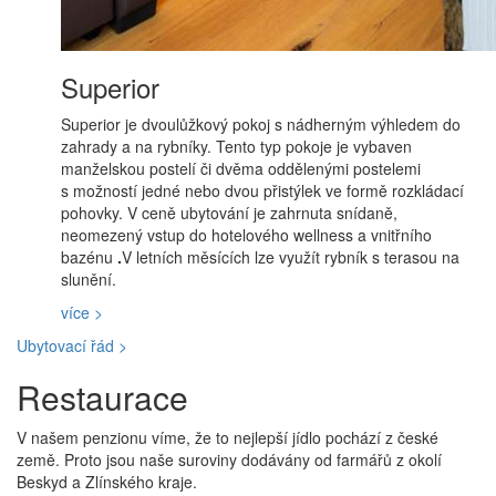
Superior
Superior je dvoulůžkový pokoj s nádherným výhledem do
zahrady a na rybníky. Tento typ pokoje je vybaven
manželskou postelí či dvěma oddělenými postelemi
s možností jedné nebo dvou přistýlek ve formě rozkládací
pohovky. V ceně ubytování je zahrnuta snídaně,
neomezený vstup do hotelového wellness a
vnitřního
bazénu
.
V letních měsících lze využít rybník s terasou na
slunění.
více >
Ubytovací řád >
Restaurace
V našem penzionu víme, že to nejlepší jídlo pochází z české
země. Proto jsou naše suroviny dodávány od farmářů z okolí
Beskyd a Zlínského kraje.