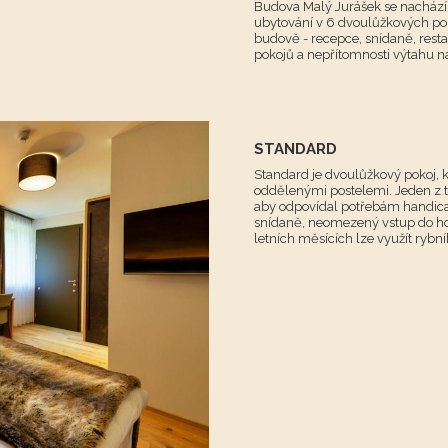
Budova Malý Jurášek se nachází 
ubytování v 6 dvoulůžkových poko
budově - recepce, snídaně, rest
pokojů a nepřítomnosti výtahu 
STANDARD
Standard je dvoulůžkový pokoj, 
oddělenými postelemi. Jeden z tě
aby odpovídal potřebám handica
snídaně, neomezený vstup do ho
letních měsících lze využít rybní