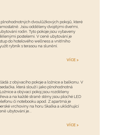
u plnohodnotných dvoulůžkových pokojů, které
samostatně. Jsou odděleny dvojitými dveřmi,
 ubytování rodin. Tyto pokoje jsou vybaveny
ělenými postelemi. V ceně ubytování je
tup do hotelového wellness a vnitřního
užít rybník s terasou na slunění.
VÍCE >
ládá z obývacího pokoje a ložnice a balkonu. V
sedačka, která slouží i jako plnohodnotná
 Ložnice a obývací pokoj jsou rozděleny
dřeva a na každé straně stěny jsou ploché LED
elefonu či notebooku apod. Z apartmá je
rské vrchoviny na horu Skalka a uklidňující
ně ubytování je...
VÍCE >