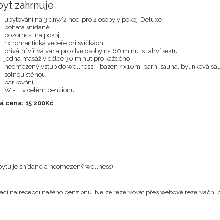
yt zahrnuje
ubytování na 3 dny/2 noci pro 2 osoby v pokoji Deluxe
bohatá snídaně
pozornost na pokoj
1x romantická večeře při svíčkách
privátní vířivá vana pro dvě osoby na 60 minut s lahví sektu
jedna masáž v délce 30 minut pro každého
neomezený vstup do wellness – bazén 4x10m, parní sauna, bylinková saun
solnou stěnou
parkování
Wi-Fi v celém penzionu
á cena: 15 200Kč
bytu je snídaně a neomezený wellness)
ací na recepci našeho penzionu. Nelze rezervovat přes webové rezervační 