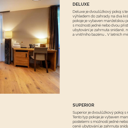
DELUXE
Deluxe je dvoulůžkový pokoj s 
výhledem do zahrady na dva krá
pokoje je vybaven manželskou p
s možností jedné nebo dvou přis
ubytování je zahrnuta snídaně,
a
vnitřního bazénu
.
V letních měs
SUPERIOR
Superior je dvoulůžkový pokoj 
Tento typ pokoje je vybaven ma
postelemi s možností jedné nebo
ceně ubytování je zahrnuta sní