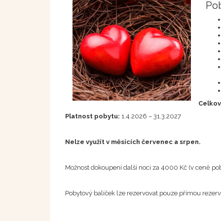
Pob
Celkov
Platnost pobytu:
1.4.2026 – 31.3.2027
Nelze využít v měsících červenec a srpen.
Možnost dokoupení další noci za 4000 Kč (v ceně po
Pobytový balíček lze rezervovat pouze přímou rezerv