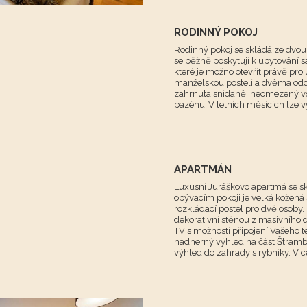
RODINNÝ POKOJ
Rodinný pokoj se skládá ze dvo
se běžně poskytují k ubytování 
které je možno otevřít právě pro
manželskou postelí a dvěma odd
zahrnuta snídaně, neomezený vs
bazénu .V letních měsících lze vy
APARTMÁN
Luxusní Juráškovo apartmá se sk
obývacím pokoji je velká kožená 
rozkládací postel pro dvě osoby.
dekorativní stěnou z masivního 
TV s možností připojení Vašeho t
nádherný výhled na část Štrambe
výhled do zahrady s rybníky. V ce