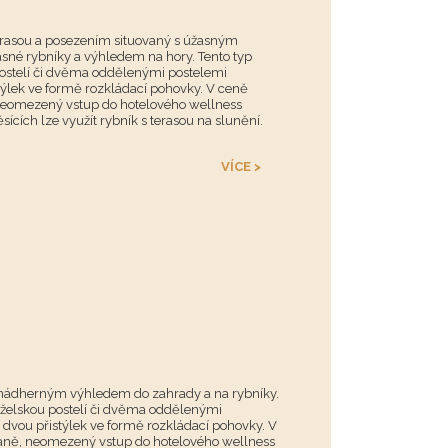
terasou a posezením situovaný s úžasným
sné rybníky a výhledem na hory. Tento typ
ostelí či dvěma oddělenými postelemi
týlek ve formě rozkládací pohovky. V ceně
 neomezený vstup do hotelového wellness
ících lze využít rybník s terasou na slunění.
VÍCE >
s nádherným výhledem do zahrady a na rybníky.
nželskou postelí či dvěma oddělenými
 dvou přistýlek ve formě rozkládací pohovky. V
daně, neomezený vstup do hotelového wellness