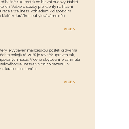
přibližně 100 metrů od hlavní budovy. Nabízí
jích. Veškeré služby pro klienty na hlavní
aurace a wellness. Vzhledem k dispozicím
na Malém Jurášku neubytováváme děti.
VÍCE >
který je vybaven manželskou postelí či dvěma
chto pokojů (č. 206) je rovněž upraven tak,
povaných hostů. V ceně ubytování je zahrnuta
telového wellness a
vnitřního bazénu
. V
k s terasou na slunění.
VÍCE >