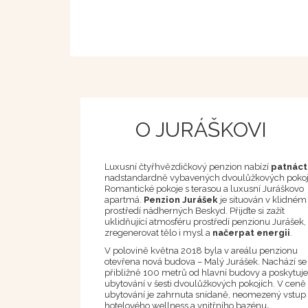
O JURÁŠKOVI
Luxusní čtyřhvězdičkový penzion nabízí
patnáct
nadstandardně vybavených dvoulůžkových pokoj
Romantické pokoje s terasou a luxusní Juráškovo
apartmá.
Penzion Jurášek
je situován v klidném
prostředí nádherných Beskyd. Přijďte si zažít
uklidňující atmosféru prostředí penzionu Jurášek,
zregenerovat tělo i mysl a
načerpat energii
.
V polovině května 2018 byla v areálu penzionu
otevřena nová budova – Malý Jurášek. Nachází se
přibližně 100 metrů od hlavní budovy a poskytuje
ubytování v šesti dvoulůžkových pokojích. V ceně
ubytování je zahrnuta snídaně, neomezený vstup
hotelového wellness a
vnitřního bazénu
.