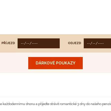
PŘÍJEZD
ODJEZD
DÁRKOVÉ POUKAZY
te každodennímu shonu a přijeďte strávit romantické 3 dny do našeho penz